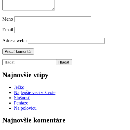
Meno
Email
Adresa webu
Najnovšie vtipy
Ježko
Najlepšie veci v živote
Slušnosť
Peniaze
Na polovicu
Najnovšie komentáre