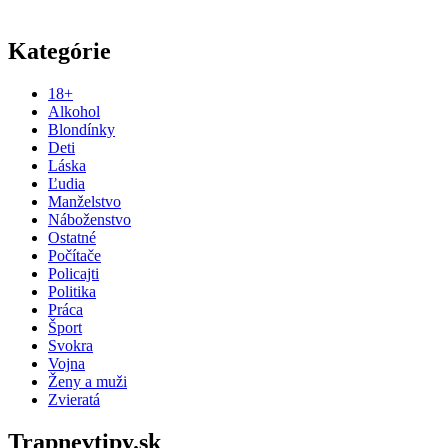
Kategórie
18+
Alkohol
Blondínky
Deti
Láska
Ľudia
Manželstvo
Náboženstvo
Ostatné
Počítače
Policajti
Politika
Práca
Šport
Svokra
Vojna
Ženy a muži
Zvieratá
Trapnevtipy.sk