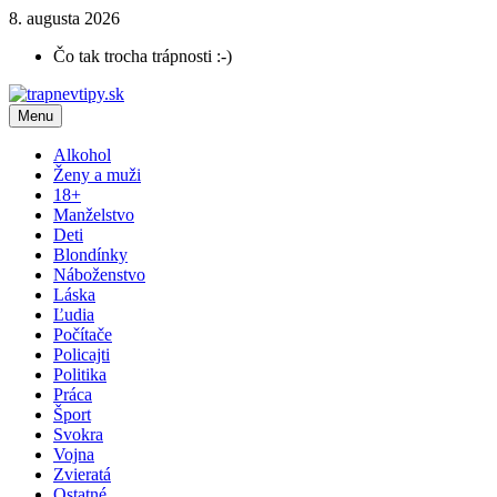
8. augusta 2026
Čo tak trocha trápnosti :-)
Menu
Alkohol
Ženy a muži
18+
Manželstvo
Deti
Blondínky
Náboženstvo
Láska
Ľudia
Počítače
Policajti
Politika
Práca
Šport
Svokra
Vojna
Zvieratá
Ostatné