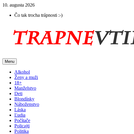
10. augusta 2026
Čo tak trocha trápnosti :-)
Menu
Alkohol
Ženy a muži
18+
Manželstvo
Deti
Blondínky
Náboženstvo
Láska
Ľudia
Počítače
Policajti
Politika