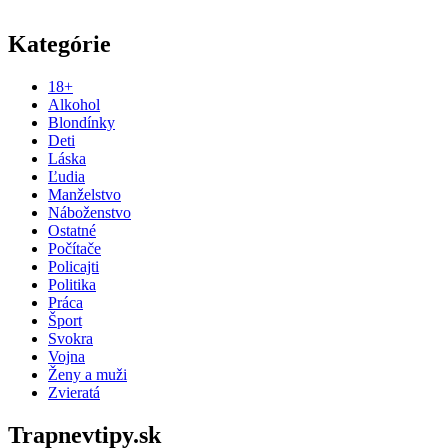
Kategórie
18+
Alkohol
Blondínky
Deti
Láska
Ľudia
Manželstvo
Náboženstvo
Ostatné
Počítače
Policajti
Politika
Práca
Šport
Svokra
Vojna
Ženy a muži
Zvieratá
Trapnevtipy.sk