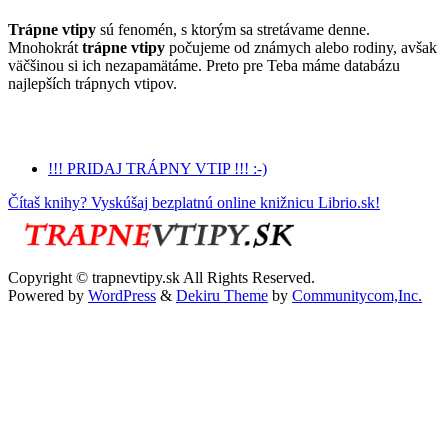
Trápne vtipy
sú fenomén, s ktorým sa stretávame denne.
Mnohokrát
trápne vtipy
počujeme od známych alebo rodiny, avšak
väčšinou si ich nezapamätáme. Preto pre Teba máme databázu
najlepších trápnych vtipov.
!!! PRIDAJ TRÁPNY VTIP !!! :-)
Čítaš knihy? Vyskúšaj bezplatnú online knižnicu Librio.sk!
Copyright © trapnevtipy.sk All Rights Reserved.
Powered by
WordPress
&
Dekiru Theme
by
Communitycom,Inc.