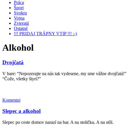
Práca
Šport
Svokra
Vojna
Zvieratá
Ostatné
!!! PRIDAJ TRÁPNY VTIP !!! :-)
Alkohol
Dvojčatá
V bare: “Nepozerajte na nás tak vydesene, my sme vážne dvojčatá!”
“Čože, všetky štyri?”
Komentuj
Slepec a alkohol
Slepec po ceste domov narazí na bar. A na stoličku. A na stôl.