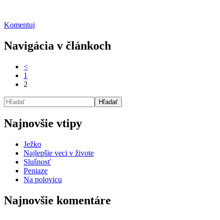
Komentuj
Navigácia v článkoch
<
1
2
Najnovšie vtipy
Ježko
Najlepšie veci v živote
Slušnosť
Peniaze
Na polovicu
Najnovšie komentáre